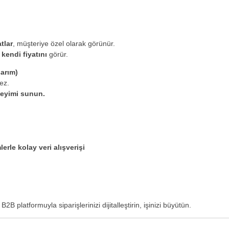
tlar
, müşteriye özel olarak görünür.
e
kendi fiyatını
görür.
arım)
ez.
neyimi sunun.
erle kolay veri alışverişi
 platformuyla siparişlerinizi dijitalleştirin, işinizi büyütün.