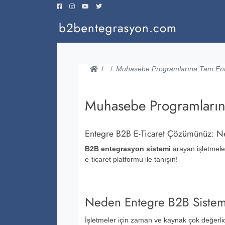
Entegrasyon
Muhasebe Programlarına Tam Ent
B2B
Nedir?
İletişim
Muhasebe Programların
Ana
Sayfa
Entegre B2B E-Ticaret Çözümünüz: Nets
B2B entegrasyon sistemi
arayan işletmele
e-ticaret platformu ile tanışın!
Neden Entegre B2B Sistem
İşletmeler için zaman ve kaynak çok değerlid