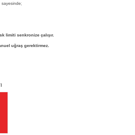
 sayesinde;
sk limiti senkronize çalışır.
 manuel uğraş gerektirmez.
ı