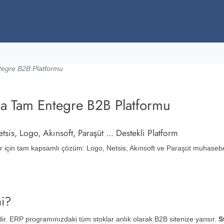
egre B2B Platformu
~ 2,014
a Tam Entegre B2B Platformu
is, Logo, Akınsoft, Paraşüt ... Destekli Platform
r için tam kapsamlı çözüm: Logo, Netsis, Akınsoft ve Paraşüt muhasebe
i?
ir. ERP programınızdaki tüm stoklar anlık olarak B2B sitenize yansır.
S