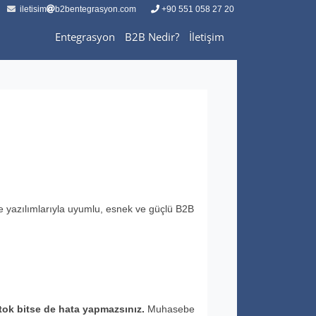
iletisim
b2bentegrasyon.com
+90 551 058 27 20
Entegrasyon
B2B Nedir?
İletişim
 yazılımlarıyla uyumlu, esnek ve güçlü B2B
tok bitse de hata yapmazsınız.
Muhasebe